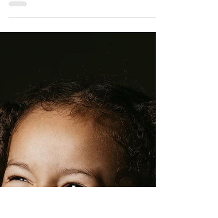
mesure – mais s’il
vous plaît avec
mesure et
détermination !
Aujourd’hui, le sourire selfie parfait veut
aussi se présenter dans la réalité. La
dentisterie moderne rend cela possible. Il fut
un...