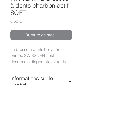
à dents charbon actif
SOFT
Prix
6,50 CHF
Rupture de stock
La brosse à dents brevetée et
primée SWISSDENT est
désormais disponible avec du
charbon actif médical sur les
poils.
Informations sur le
produit
Les brosses à dents
SWISSDENT, brevetées et
primées, ont une petite tête, afin
d’aller dans les zones de la