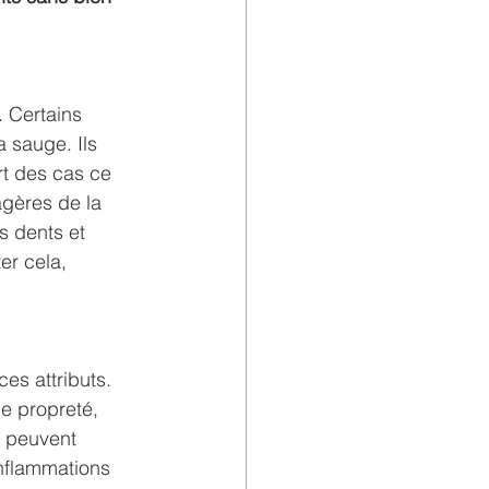
. Certains 
a sauge. Ils 
rt des cas ce 
agères de la 
s dents et 
er cela, 
es attributs. 
e propreté, 
e peuvent 
nflammations 