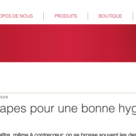
OPOS DE NOUS
PRODUITS
BOUTIQUE
cture
tapes pour une bonne hy
nnaître, même à contrecœur: on se brosse souvent les de