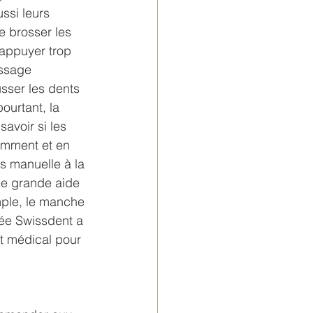
ssi leurs 
 brosser les 
appuyer trop 
ossage 
sser les dents 
ourtant, la 
avoir si les 
amment et en 
s manuelle à la 
e grande aide 
ple, le manche 
ée Swissdent a 
t médical pour 