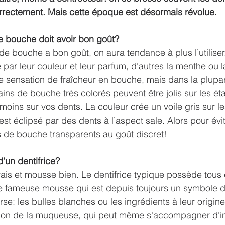
 correctement. Mais cette époque est désormais révolue.
e bouche doit avoir bon goût?
 de bouche a bon goût, on aura tendance à plus l’utiliser
e par leur couleur et leur parfum, d'autres la menthe ou l
e sensation de fraîcheur en bouche, mais dans la plupa
bains de bouche très colorés peuvent être jolis sur les ét
moins sur vos dents. La couleur crée un voile gris sur le
s est éclipsé par des dents à l’aspect sale. Alors pour évit
 de bouche transparents au goût discret!
’un dentifrice?
 frais et mousse bien. Le dentifrice typique possède tous c
te fameuse mousse qui est depuis toujours un symbole d
verse: les bulles blanches ou les ingrédients à leur origin
ation de la muqueuse, qui peut même s'accompagner d'i