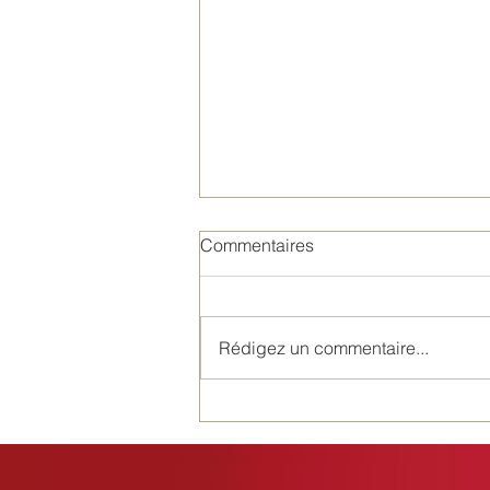
Commentaires
Rédigez un commentaire...
Se brosser les dents sans
dentifrice - dangereux ou
judicieux ?