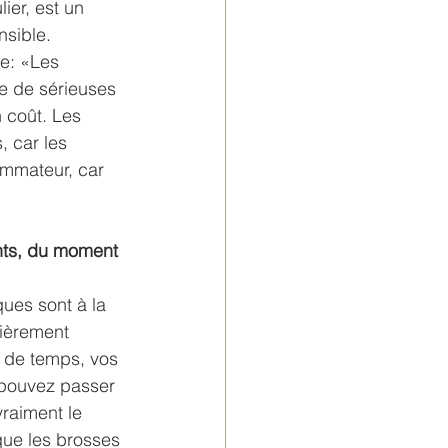
ier, est un 
nsible.
e: «Les 
te de sérieuses 
 coût. Les 
 car les 
ommateur, car 
nts, du moment 
ues sont à la 
lièrement 
n de temps, vos 
 pouvez passer 
raiment le 
ue les brosses 