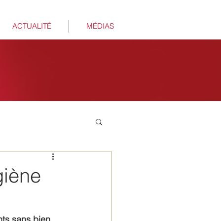
ACTUALITÉ
MÉDIAS
giène
nts sans bien 