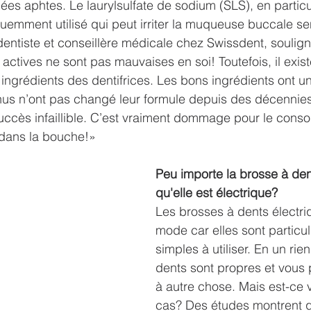
es aphtes. Le laurylsulfate de sodium (SLS), en particul
emment utilisé qui peut irriter la muqueuse buccale se
entiste et conseillère médicale chez Swissdent, soulign
actives ne sont pas mauvaises en soi! Toutefois, il exis
 ingrédients des dentifrices. Les bons ingrédients ont un
nus n’ont pas changé leur formule depuis des décennies,
succès infaillible. C’est vraiment dommage pour le cons
dans la bouche!»
Peu importe la brosse à de
qu'elle est électrique?
Les brosses à dents électriq
mode car elles sont particu
simples à utiliser. En un rie
dents sont propres et vous
à autre chose. Mais est-ce v
cas? Des études montrent q